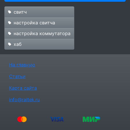
свитч
настройка свитча
настройка коммутатора
хаб
На главную
Статьи
Карта сайта
info@raltek.ru