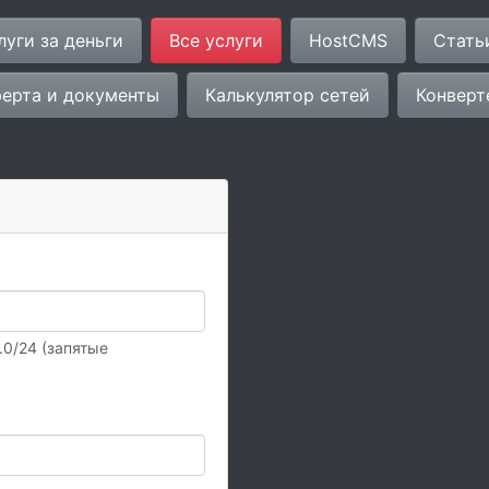
луги за деньги
Все услуги
HostCMS
Стать
ерта и документы
Калькулятор сетей
Конверт
1.0/24 (запятые