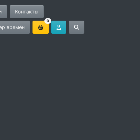
и
Контакты
0
ер времён