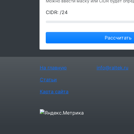
Можно ввести маску или CIDR будет опре
CIDR: /
24
Рассчитать
На главную
info@raltek.ru
Статьи
Карта сайта