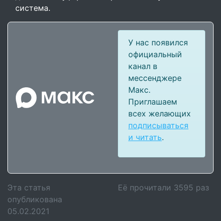
система.
У нас появился
официальный
канал в
мессенджере
Макс.
Приглашаем
всех желающих
подписываться
и читать
.
Эта статья
Её прочитали
3595
раз
опубликована
05.02.2021