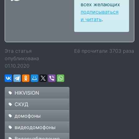
всех желающих
подписываться
и читать
.
Эта статья
Её прочитали
3703
раза
опубликована
01.10.2020
HIKVISION
СКУД
домофоны
видеодомофоны
Видеонаблюдение