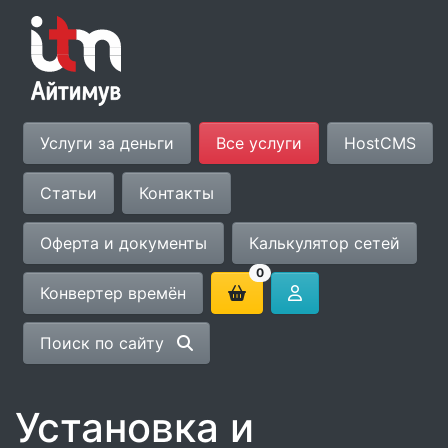
Услуги за деньги
Все услуги
HostCMS
Статьи
Контакты
Оферта и документы
Калькулятор сетей
0
Конвертер времён
Поиск по сайту
Установка и