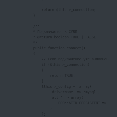
                return $this->_connection;

            }

            /**

            * Подключается к СУБД

            * @return boolean TRUE | FALSE

            */

            public function connect()

            {

                // Если подключение уже выполнено, н
                if ($this->_connection)

                {

                    return TRUE;

                }

                $this->_config += array(

                    'driverName' => 'mysql',

                    'attr' => array(

                        PDO::ATTR_PERSISTENT => FALSE
                    )

                );
