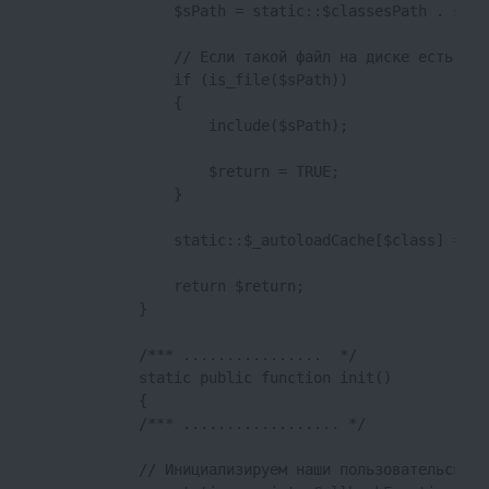
                $sPath = static::$classesPath . stat
                // Если такой файл на диске есть, по
                if (is_file($sPath))

                {

                    include($sPath);

                    $return = TRUE;

                }

                static::$_autoloadCache[$class] = $re
                return $return;

            }

            /*** ................  */

            static public function init()

            {

            /*** .................. */

            // Инициализируем наши пользовательские к