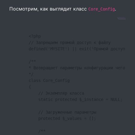
Посмотрим, как выглядит класс
.
Core_Config
        <?php

        // Запрещаем прямой доступ к файлу

        defined('MYSITE') || exit('Прямой доступ к ф
        /**

        * Возвращает параметры конфигурации чего-либо
        */

        class Core_Config

        {

            // Экземпляр класса

            static protected $_instance = NULL;

            // Загруженные параметры

            protected $_values = [];

            /**
