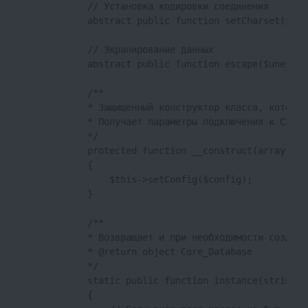
            // Установка кодировки соединения

            abstract public function setCharset($char
            // Экранирование данных

            abstract public function escape($unescap
            /**

            * Защищенный конструктор класса, который
            * Получает параметры подключения к СУБД

            */

            protected function __construct(array $con
            {

                $this->setConfig($config);

            }

            /**

            * Возвращает и при необходимости создает
            * @return object Core_Database

            */

            static public function instance(string $
            {
