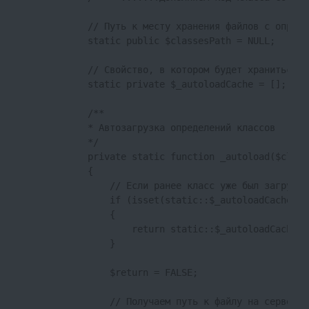
            // Путь к месту хранения файлов с опреде
            static public $classesPath = NULL;

            // Свойство, в котором будет храниться и
            static private $_autoloadCache = [];

            /**

            * Автозагрузка определений классов

            */

            private static function _autoload($class)
            {

                // Если ранее класс уже был загружен
                if (isset(static::$_autoloadCache[$cl
                {

                    return static::$_autoloadCache[$c
                }

                $return = FALSE;

                // Получаем путь к файлу на сервере 