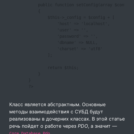
            public function setConfig(array $config)

            {

                $this->_config = $config + [

                    'host' => 'localhost',

                    'user' => '',

                    'password' => '',

                    'dbname' => NULL,

                    'charset' => 'utf8'

                ];

                return $this;

            }

        }

        ?>

Класс является абстрактным. Основные
методы взаимодействия с СУБД будут
реализованы в дочерних классах. В этой статье
речь пойдет о работе через
PDO
, а значит —
.
Core_Database_Pdo