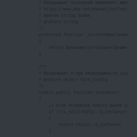
            * Возвращает последний компонент имени и
            * https://www.php.net/manual/ru/function
            * @param string $name

            * @return string

            */

            protected function _correctName($name) : 
            {

                return basename(strtolower($name));

            }

            /**

            * Возвращает и при необходимости создает
            * @return object Core_Config

            */

            static public function instance()

            {

                // Если экземпляр класса ранее уже б
                if (!is_null(static::$_instance))

                {

                    return static::$_instance;

                }
