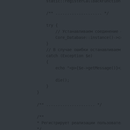
                static::registerCallbackFunction();

                /** .................... */

                try {

                    // Устанавливаем соединение с СУБ
                    Core_Database::instance()->connec
                }

                // В случае ошибки останавливаем раб
                catch (Exception $e)

                {

                    echo "<p>{$e->getMessage()}</p>";
                    die();

                }

            }

            /** ..................... */

            /**

            * Регистрирует реализации пользовательск
            */
