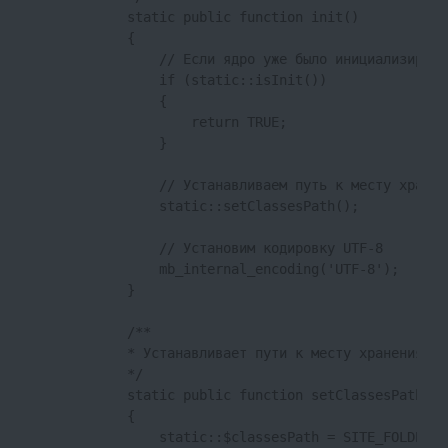
            static public function init()

            {

                // Если ядро уже было инициализирова
                if (static::isInit())

                {

                    return TRUE;

                }

                // Устанавливаем путь к месту хранен
                static::setClassesPath();

                // Установим кодировку UTF-8

                mb_internal_encoding('UTF-8');

            }

            /**

            * Устанавливает пути к месту хранения фа
            */

            static public function setClassesPath()

            {

                static::$classesPath = SITE_FOLDER .