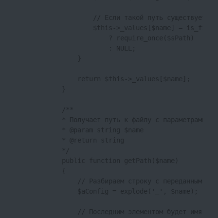
                    // Если такой путь существует

                    $this->_values[$name] = is_file($
                        ? require_once($sPath)

                        : NULL;

                }

                return $this->_values[$name];

            }

            /**

            * Получает путь к файлу с параметрами

            * @param string $name

            * @return string

            */

            public function getPath($name)

            {

                // Разбираем строку с переданным име
                $aConfig = explode('_', $name);

                // Последним элементом будет имя файл