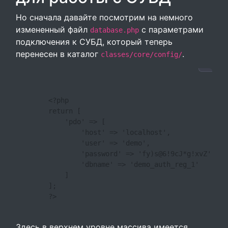
Но сначала давайте посмотрим на немного
измененный файл
с параметрами
database.php
подключения к СУБД, который теперь
перенесен в каталог
.
classes/core/config/
        <?php

        return [

            'pdo' => [

                'host' => 'localhost',

                'user' => 'demo',

                'password' => 'fy)s@6!9cJ*g!xvZ',

                'dbname' => 'demo_auth_reg_1'

            ]

        ];

        ?>

Здесь в верхнем уровне массива имеется