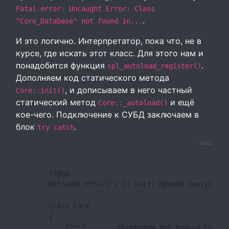
Fatal error: Uncaught Error: Class
.
"Core_Database" not found in...
И это логично. Интерпретатор, пока что, не в
курсе, где искать этот класс. Для этого нам и
понадобится функция
.
spl_autoload_register()
Дополняем код статического метода
, и дописываем в него частный
Core::init()
статический метод
и ещё
Core::_autoload()
кое-чего. Подключение к СУБД заключаем в
блок
.
try catch
        <?php

        defined('MYSITE') || exit('Прямой доступ к ф
        class Core 

        {

            /**** .......Дополняем код класса Core .