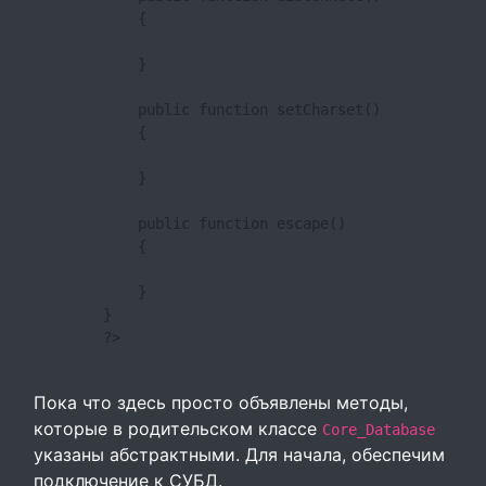
            {

            }

            public function setCharset()

            {

            }

            public function escape()

            {

            }

        }

        ?>

Пока что здесь просто объявлены методы,
которые в родительском классе
Core_Database
указаны абстрактными. Для начала, обеспечим
подключение к СУБД.