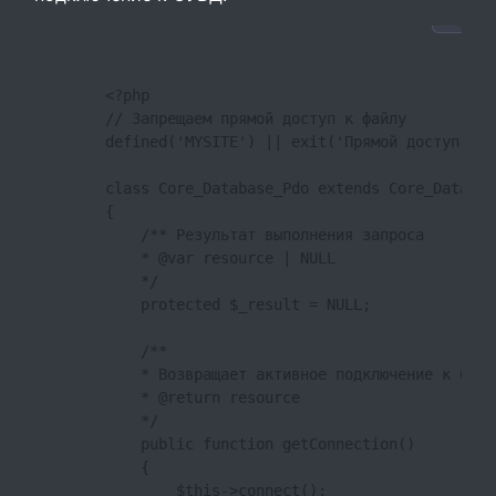
        <?php

        // Запрещаем прямой доступ к файлу

        defined('MYSITE') || exit('Прямой доступ к ф
        class Core_Database_Pdo extends Core_DataBase
        {

            /** Результат выполнения запроса

            * @var resource | NULL

            */

            protected $_result = NULL;

            /**

            * Возвращает активное подключение к СУБД

            * @return resource

            */

            public function getConnection()

            {

                $this->connect();
