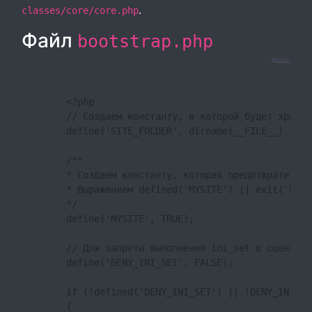
.
classes/core/core.php
Файл
bootstrap.php
        <?php

        // Создаем константу, в которой будет хранит
        define('SITE_FOLDER', dirname(__FILE__) . DI
        /**

        * Создаем константу, которая предотвратит пр
        * Выражением defined('MYSITE') || exit('Прям
        */

        define('MYSITE', TRUE);

        // Для запрета выполнения ini_set в сценария
        define('DENY_INI_SET', FALSE);

        if (!defined('DENY_INI_SET') || !DENY_INI_SET
        {
