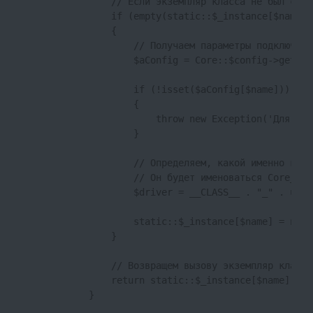
                // Если экземпляр класса не был созда
                if (empty(static::$_instance[$name]))
                {

                    // Получаем параметры подключени
                    $aConfig = Core::$config->get('c
                    if (!isset($aConfig[$name]))

                    {

                        throw new Exception('Для зап
                    }

                    // Определяем, какой именно клас
                    // Он будет именоваться Core_Dat
                    $driver = __CLASS__ . "_" . ucfi
                    static::$_instance[$name] = new 
                }

                // Возвращем вызову экземпляр класса
                return static::$_instance[$name];

            }
