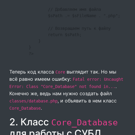
                // Добавляем имя файла

                $sPath .= $sFileName . ".php";

                // Возвращаем путь к файлу

                return $sPath;

            }

        }

        ?>

Теперь код класса
выглядит так. Но мы
Core
всё равно имеем ошибку:
Fatal error: Uncaught
.
Error: Class "Core_Database" not found in...
Конечно же, ведь нам нужно создать файл
, и объявить в нем класс
classes/database.php
.
Core_Database
2. Класс
Core_Database
для работы с СУБД