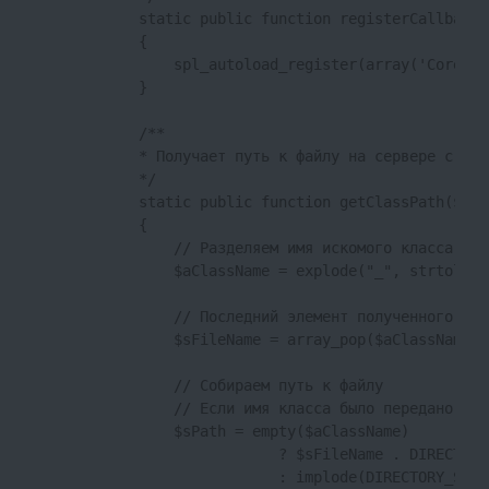
            static public function registerCallbackF
            {

                spl_autoload_register(array('Core', 
            }

            /**

            * Получает путь к файлу на сервере с опр
            */

            static public function getClassPath($cla
            {

                // Разделяем имя искомого класса на 
                $aClassName = explode("_", strtolowe
                // Последний элемент полученного мас
                $sFileName = array_pop($aClassName);

                // Собираем путь к файлу

                // Если имя класса было передано без
                $sPath = empty($aClassName) 

                            ? $sFileName . DIRECTORY
                            : implode(DIRECTORY_SEPA