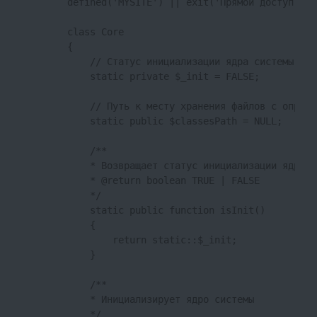
        defined('MYSITE') || exit('Прямой доступ к ф
        class Core 

        {

            // Статус инициализации ядра системы

            static private $_init = FALSE;

            // Путь к месту хранения файлов с опреде
            static public $classesPath = NULL;

            /**

            * Возвращает статус инициализации ядра си
            * @return boolean TRUE | FALSE

            */

            static public function isInit()

            {

                return static::$_init;

            }

            /**

            * Инициализирует ядро системы

            */
