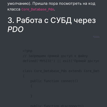
умолчанию). Пришла пора посмотреть на код
класса
.
Core_Database_Pdo
3. Работа с СУБД через
PDO
        <?php

        // Запрещаем прямой доступ к файлу

        defined('MYSITE') || exit('Прямой доступ к ф
        class Core_Database_Pdo extends Core_DataBase
        {

            public function connect()

            {

            }

            public function disconnect()
