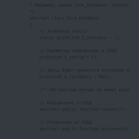
        * Например, вызов Core_Database::instance('m
        */

        abstract class Core_DataBase

        {

            // Экземпляр класса

            static protected $_instance = [];

            // Параметры подключение к СУБД

            protected $_config = [];

            // Здесь будет храниться последний выпол
            protected $_lastQuery = NULL;

            /** Абстрактные методы не имеют реализац
            // Подключение к СУБД

            abstract public function connect();

            // Отключение от СУБД

            abstract public function disconnect();
