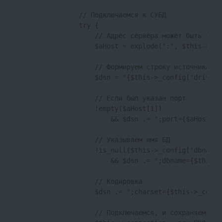
                // Подключаемся к СУБД

                try {

                    // Адрес сервера может быть зада
                    $aHost = explode(":", $this->_co
                    // Формируем строку источника по
                    $dsn = "{$this->_config['driverN
                    // Если был указан порт

                    !empty($aHost[1])

                        && $dsn .= ";port={$aHost[1]}
                    // Указываем имя БД

                    !is_null($this->_config['dbname']
                        && $dsn .= ";dbname={$this->
                    // Кодировка

                    $dsn .= ";charset={$this->_confi
                    // Подключаемся, и сохраняем под