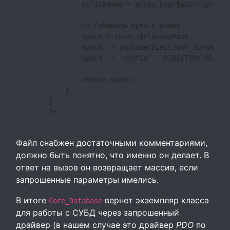
                $sFileName = array_pop($aConfig);

                // Собираем путь к файлу

                $path = Core::$classesPath;

                $path .= implode(DIRECTORY_SEPARATOR
                $path .= 'config' . DIRECTORY_SEPARA
                return $path;

            }

        }

        ?>

Файл снабжен достаточными комментариями,
должно быть понятно, что именно он делает. В
ответ на вызов он возвращает массив, если
запрошенные параметры имелись.
В итоге
вернет экземпляр класса
Core_Database
для работы с СУБД через запрошенный
драйвер (в нашем случае это драйвер
PDO
по