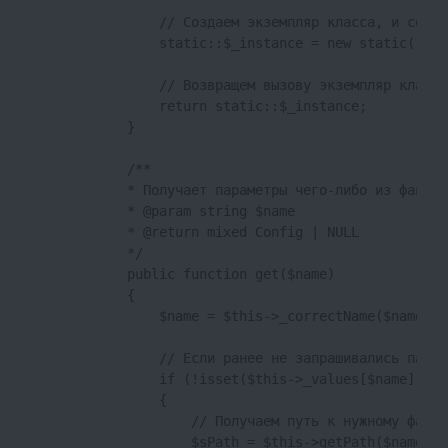
                // Создаем экземпляр класса, и сохра
                static::$_instance = new static();

                // Возвращем вызову экземпляр класса

                return static::$_instance;

            }

            /**

            * Получает параметры чего-либо из файла 
            * @param string $name

            * @return mixed Config | NULL

            */

            public function get($name)

            {

                $name = $this->_correctName($name);

                // Если ранее не запрашивались парам
                if (!isset($this->_values[$name]))

                {

                    // Получаем путь к нужному файлу

                    $sPath = $this->getPath($name);
