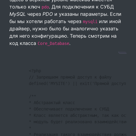
только ключ
. Для подключения к СУБД
pdo
MySQL
через
PDO
и указаны параметры. Если
бы мы хотели работать через
или иной
mysqli
драйвер, нужно было бы аналогично указать
для него конфигурацию. Теперь смотрим на
код класса
.
Core_Database
        <?php

        // Запрещаем прямой доступ к файлу

        defined('MYSITE') || exit('Прямой доступ к ф
        /**

        * Абстраактый класс

        * Обеспечивает подключение к СУБД

        * Класс является абстрактным, так как оставл
        * модуль будет реализовано взаимодействие с С
        * 

        * Реализация такого взаимодействия должна бы